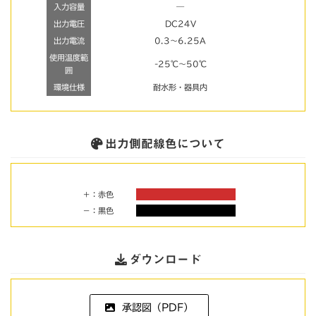
入力容量
―
出力電圧
DC24V
出力電流
0.3～6.25A
使用温度範
-25℃～50℃
囲
環境仕様
耐水形・器具内
出力側配線色について
＋：赤色
－：黒色
ダウンロード
承認図（PDF）