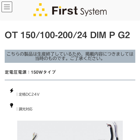
コ
ナ
ン
ビ
テ
ゲ
ン
ー
ツ
シ
OT 150/100-200/24 DIM P G2
へ
ョ
ス
ン
キ
に
こちらの製品は生産終了しているため、掲載内容につきましては
当時のものです。ご了承ください。
ッ
移
プ
動
定電圧電源：150Wタイプ
｜定格DC24V
｜調光対応