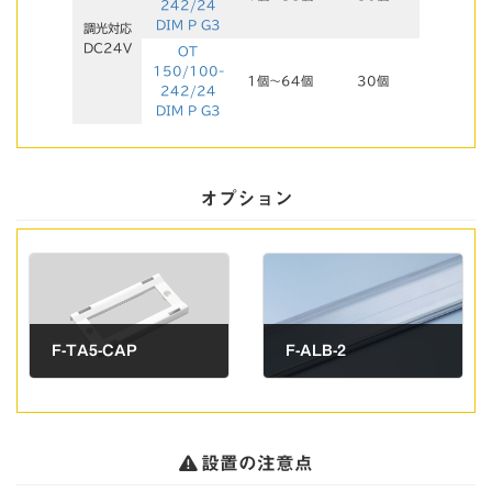
242/24
DIM P G3
調光対応
DC24V
OT
150/100-
1個～64個
30個
242/24
DIM P G3
オプション
F-TA5-CAP
F-ALB-2
モジュール取付キャップ
取付補助用アルミバー
設置の注意点