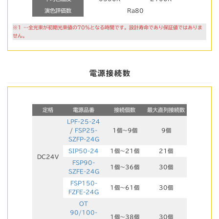
演色評価数
Ra80
※1 …全光束が初期光束値の70%となる時間です。設計寿命であり保証値ではありま
せん。
電源接続数
定格
電源品番
接続個数
最大直列接続数
LPF-25-24
/
FSP25-
1個～9個
9個
SZFP-24G
SIP50-24
1個～21個
21個
DC24V
FSP90-
1個～36個
30個
SZFE-24G
FSP150-
1個～61個
30個
FZFE-24G
OT
90/100-
1個～38個
30個