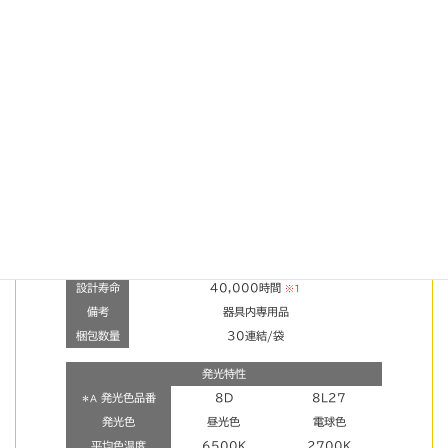
製品型番
F-TA9G-24-(
)
＊A
外形寸法
W75.0×H24.9×D9.7mm
製品線径
AWG18 (0.75sq)
重量
20g
製品ピッチ
≒350mm
推奨ピッチ
深さ÷0.5
定格
定電圧DC24V
消費電力
2.3W
使用温度範
-20℃～50℃
囲
環境仕様
防沫形相当
設計寿命
40,000時間
※1
備考
器具内専用品
梱包数量
30連結/袋
発光特性
発光色品番
8D
8L27
＊A
発光色
昼光色
電球色
平均色温度
6500K
2700K