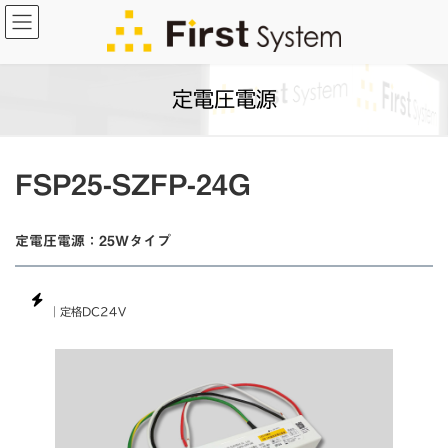
コ
ナ
ン
ビ
テ
ゲ
ン
ー
定電圧電源
ツ
シ
へ
ョ
ス
ン
キ
に
FSP25-SZFP-24G
ッ
移
プ
動
定電圧電源：25Wタイプ
｜定格DC24V