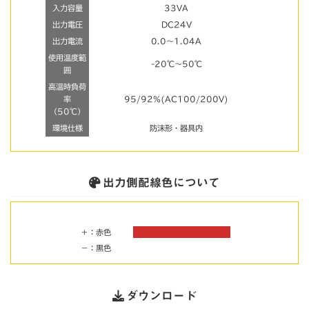
入力容量
33VA
出力電圧
DC24V
出力電流
0.0～1.04A
使用温度範
-20℃～50℃
囲
高温時負荷
率
95/92%(AC100/200V)
（50℃）
環境仕様
防沫形・器具内
出力側配線色について
＋：赤色
－：黒色
ダウンロード