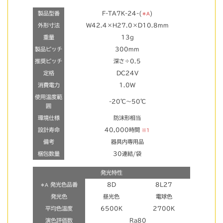
製品型番
F-TA7K-24-(
)
＊A
外形寸法
W42.4×H27.0×D10.8mm
重量
13g
製品ピッチ
300mm
推奨ピッチ
深さ÷0.5
定格
DC24V
消費電力
1.0W
使用温度範
-20℃～50℃
囲
環境仕様
防沫形相当
設計寿命
40,000時間
※1
備考
器具内専用品
梱包数量
30連結/袋
発光特性
発光色品番
8D
8L27
＊A
発光色
昼光色
電球色
平均色温度
6500K
2700K
演色評価数
Ra80