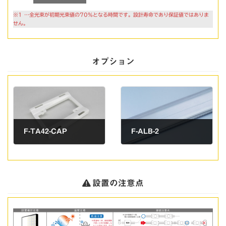
※1 …全光束が初期光束値の70%となる時間です。設計寿命であり保証値ではありま
せん。
オプション
F-TA42-CAP
F-ALB-2
モジュール取付キャップ
取付補助用アルミバー
製品タイプ(オプ
汎用オ
製品タイプ(オプ
汎用オ
ション製品)
プショ
ション製品)
プショ
設置の注意点
ン品
ン品