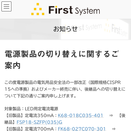
コ
ナ
ン
ビ
テ
ゲ
ン
ー
お知らせ
ツ
シ
へ
ョ
ス
ン
キ
に
電源製品の切り替えに関するご
ッ
移
案内
プ
動
この度電源製品の電気用品安全法の一部改正（国際規格CISPR
15への準拠）およびメーカー終売に伴い、後継品への切り替えに
ついて下記の通りご案内申し上げます。
対象製品：LED用定電流電源
【旧製品】定電流350mA：
K68-018C035-401
⇒ 【後
継品】
FSP18-SZFP(035)G
【旧製品】定電流700mA：
FK68-027C070-301
⇒