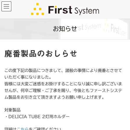
コ
ナ
ン
ビ
テ
ゲ
ン
ー
お知らせ
ツ
シ
へ
ョ
ス
ン
キ
に
廃番製品のおしらせ
ッ
移
プ
動
この度下記の製品につきまして、諸般の事情により廃番とさせて
いただく事になりました。
皆様には大変ご迷惑をお掛けすることになり誠に申し訳ございま
せんが、何卒ご理解・ご了承を賜り、今後ともファーストシステ
ム製品をお引き立て頂きますようお願い申し上げます。
対象製品
・DELICIA TUBE 2灯用ホルダー
詳細は
こちら
をご確認ください。